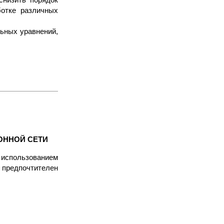
снизить порядок
ботке различных
ьных уравнений,
ОННОЙ СЕТИ
 использованием
и предпочтителен