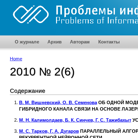
Skip to main content
О журнале
Архив
Авторам
Контакты
Home
You are here
2010 № 2(6)
Содержание
В. М. Вишневский, О. В. Семенова
ОБ ОДНОЙ МОД
ГИБРИДНОГО КАНАЛА СВЯЗИ НА ОСНОВЕ ЛАЗЕ
М. Н. Калимолдаев, Б. К. Синчев, Г. С. Тажибахыт
УС
М. С. Тарков, Г. А. Дугаров
ПАРАЛЛЕЛЬНЫЙ АЛГОР
РЕКУРРЕНТНОЙ НЕЙРОННОЙ СЕТИ