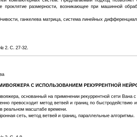
лей компьютерных систем. Предлагаемый подход позволяет 
е проклятие размерности, возникающее при машинной обра
чивости, ганкелева матрица, система линейных дифференциал
 2. С. 27-32.
ва
МИВОЯЖЕРА C ИСПОЛЬЗОВАНИЕМ РЕКУРРЕНТНОЙ НЕЙР
ояжера, основанный на применении рекуррентной сети Вана с
твенно превосходит метод ветвей и границ по быстродействию 
 в реальном масштабе времени.
ронная сеть, метод ветвей и границ, параллельные алгоритмы.