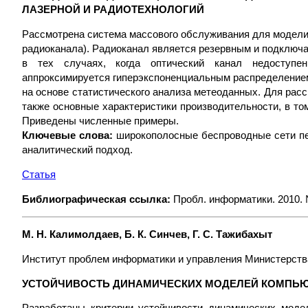
ЛАЗЕРНОЙ И РАДИОТЕХНОЛОГИЙ
Рассмотрена система массового обслуживания для моделир
радиоканала). Радиоканал является резервным и подключ
в тех случаях, когда оптический канал недоступен
аппроксимируется гиперэкспоненциальным распределением
на основе статистического анализа метеоданных. Для рас
также основные характеристики производительности, в то
Приведены численные примеры.
Ключевые слова:
широкополосные беспроводные сети пе
аналитический подход.
Статья
Библиографическая ссылка:
Пробл. информатики. 2010. №
М. Н. Калимолдаев, Б. К. Синчев, Г. С. Тажибахыт
Институт проблем информатики и управления Министерства
УСТОЙЧИВОСТЬ ДИНАМИЧЕСКИХ МОДЕЛЕЙ КОМПЬ