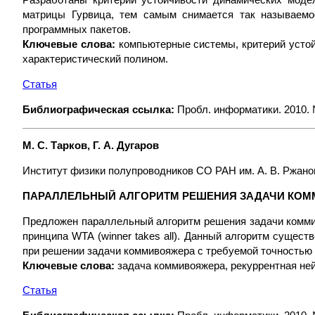
Разработаны критерии устойчивости динамических моде
матрицы Гурвица, тем самым снимается так называемо
программных пакетов.
Ключевые слова:
компьютерные системы, критерий устой
характеристический полином.
Статья
Библиографическая ссылка:
Пробл. информатики. 2010. №
М. С. Тарков, Г. А. Дугаров
Институт физики полупроводников СО РАН им. А. В. Ржано
ПАРАЛЛЕЛЬНЫЙ АЛГОРИТМ РЕШЕНИЯ ЗАДАЧИ КОМ
Предложен параллельный алгоритм решения задачи коммив
принципа WTA (winner takes all). Данный алгоритм сущес
при решении задачи коммивояжера с требуемой точностью
Ключевые слова:
задача коммивояжера, рекуррентная ней
Статья