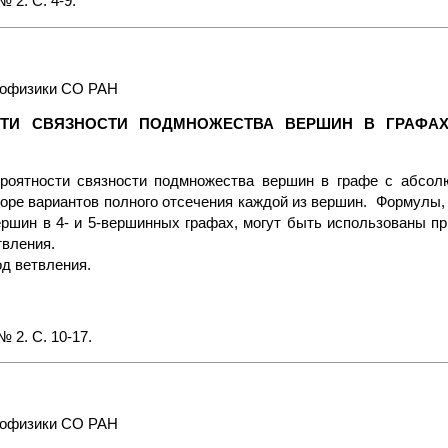
 2. С. 4-9.
геофизики СО РАН
СТИ СВЯЗНОСТИ ПОДМНОЖЕСТВА ВЕРШИН В ГРАФА
ероятности связности подмножества вершин в графе с абсо
ре вариантов полного отсечения каждой из вершин. Формулы,
ершин в 4- и 5-вершинных графах, могут быть использованы п
твления.
д ветвления.
 2. С. 10-17.
геофизики СО РАН