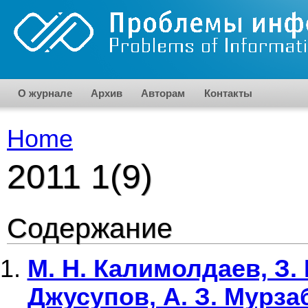
Skip to main content
О журнале
Архив
Авторам
Контакты
Home
You are here
2011 1(9)
Содержание
М. Н. Калимолдаев, З. 
Джусупов, А. З. Мурз