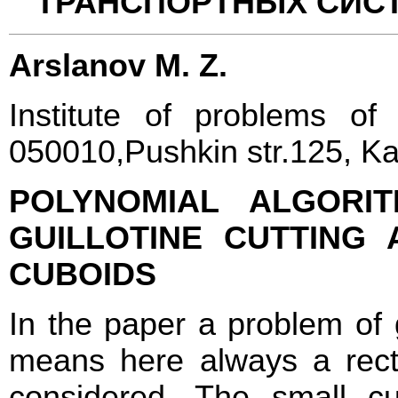
ТРАНСПОРТНЫХ СИС
Arslanov M. Z.
Institute of problems of 
050010,Pushkin str.125, K
POLYNOMIAL ALGOR
GUILLOTINE CUTTING
CUBOIDS
In the paper a problem of g
means here always a recta
considered. The small c